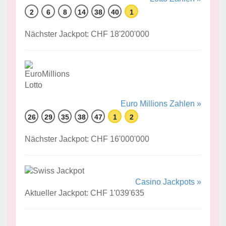
2
6
8
14
38
40
1
Nächster Jackpot: CHF 18'200'000
Euro Millions Zahlen »
26
29
35
38
47
1
2
Nächster Jackpot: CHF 16'000'000
Casino Jackpots »
Aktueller Jackpot: CHF 1'039'635