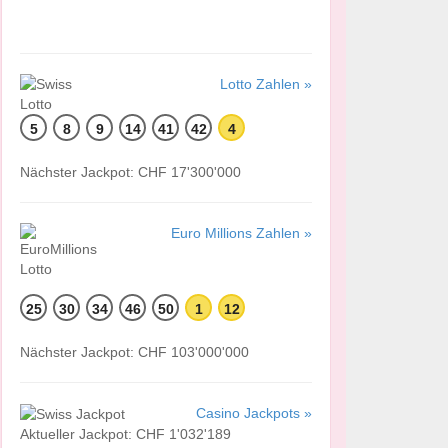
Lotto Zahlen »
5
8
9
14
41
42
4
Nächster Jackpot: CHF 17'300'000
Euro Millions Zahlen »
25
30
34
46
50
1
12
Nächster Jackpot: CHF 103'000'000
Casino Jackpots »
Aktueller Jackpot: CHF 1'032'189