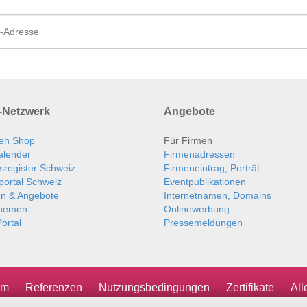
Netzwerk
Angebote
en Shop
Für Firmen
alender
Firmenadressen
sregister Schweiz
Firmeneintrag, Porträt
portal Schweiz
Eventpublikationen
en & Angebote
Internetnamen, Domains
themen
Onlinewerbung
ortal
Pressemeldungen
um
Referenzen
Nutzungsbedingungen
Zertifikate
Al