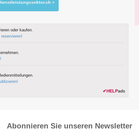
ienstleistungssektor.ch »
ieren oder kaufen.
 reservieren!
ternehmen.
!
edienmitteilungen.
ublizieren!
✔
HELP
ads
Abonnieren Sie unseren News­letter