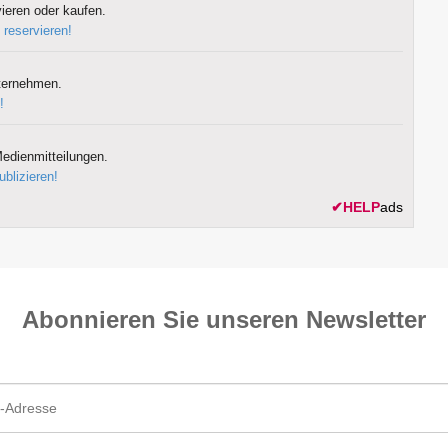
ieren oder kaufen.
 reservieren!
ternehmen.
!
edienmitteilungen.
ublizieren!
✔
HELP
ads
Abonnieren Sie unseren News­letter