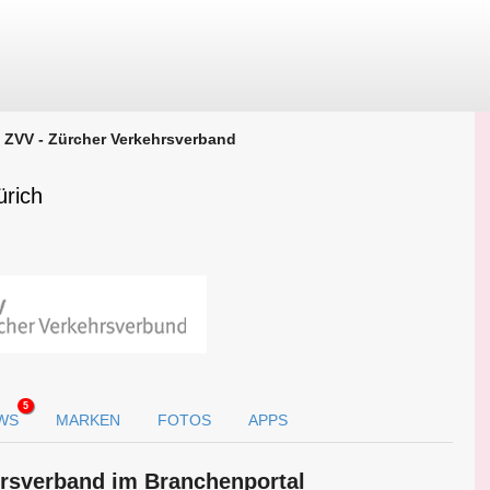
ZVV - Zürcher Verkehrsverband
ürich
5
WS
MARKEN
FOTOS
APPS
hrsverband im Branchen­portal