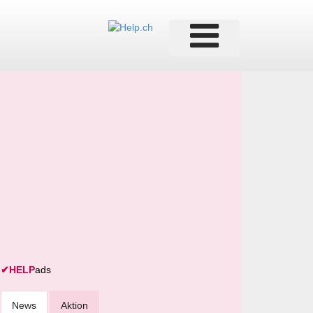
✔
HELP
ads
News
Aktion