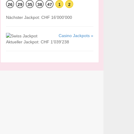
26
29
35
38
47
1
2
Nächster Jackpot: CHF 16'000'000
Casino Jackpots »
Aktueller Jackpot: CHF 1'039'238