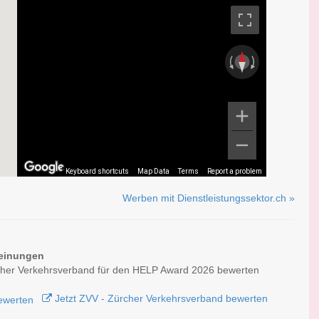
Keyboard shortcuts
Map Data
Terms
Report a problem
Werben mit Dienstleistungssektor.ch »
einungen
cher Verkehrsverband für den HELP Award 2026 bewerten
Jetzt ZVV - Zürcher Verkehrsverband bewerten