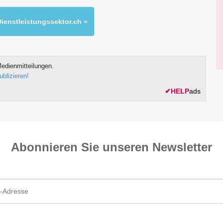
ienstleistungssektor.ch »
edienmitteilungen.
ublizieren!
✔
HELP
ads
Abonnieren Sie unseren News­letter