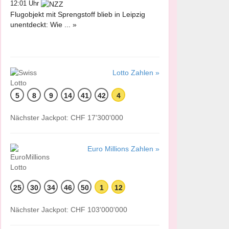
12:01 Uhr
Flugobjekt mit Sprengstoff blieb in Leipzig
unentdeckt: Wie ... »
Lotto Zahlen »
5
8
9
14
41
42
4
Nächster Jackpot: CHF 17'300'000
Euro Millions Zahlen »
25
30
34
46
50
1
12
Nächster Jackpot: CHF 103'000'000