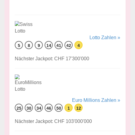
Lotto Zahlen »
5
8
9
14
41
42
4
Nächster Jackpot: CHF 17'300'000
Euro Millions Zahlen »
25
30
34
46
50
1
12
Nächster Jackpot: CHF 103'000'000