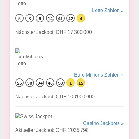
Lotto Zahlen »
5
8
9
14
41
42
4
Nächster Jackpot: CHF 17'300'000
Euro Millions Zahlen »
25
30
34
46
50
1
12
Nächster Jackpot: CHF 103'000'000
Casino Jackpots »
Aktueller Jackpot: CHF 1'035'798