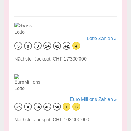
Lotto Zahlen »
5
8
9
14
41
42
4
Nächster Jackpot: CHF 17'300'000
Euro Millions Zahlen »
25
30
34
46
50
1
12
Nächster Jackpot: CHF 103'000'000