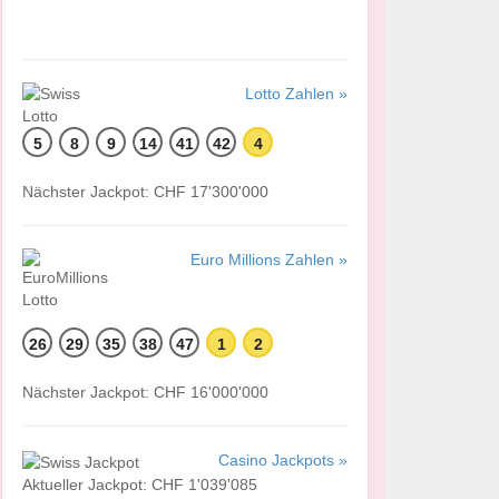
Lotto Zahlen »
5
8
9
14
41
42
4
Nächster Jackpot: CHF 17'300'000
Euro Millions Zahlen »
26
29
35
38
47
1
2
Nächster Jackpot: CHF 16'000'000
Casino Jackpots »
Aktueller Jackpot: CHF 1'039'085