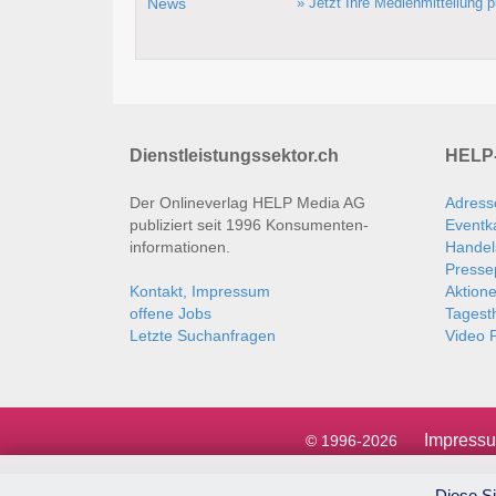
» Jetzt Ihre Medienmitteilung p
Dienstleistungssektor.ch
HELP-
Der Onlineverlag HELP Media AG
Adress
publiziert seit 1996 Konsumenten­
Eventk
informationen.
Handel
Presse
Kontakt, Impressum
Aktion
offene Jobs
Tages
Letzte Suchanfragen
Video P
Impress
© 1996-2026
Diese Si