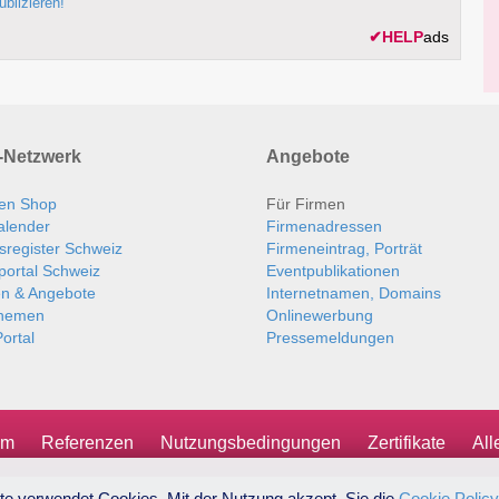
ublizieren!
✔
HELP
ads
Netzwerk
Angebote
en Shop
Für Firmen
alender
Firmenadressen
sregister Schweiz
Firmeneintrag, Porträt
portal Schweiz
Eventpublikationen
en & Angebote
Internetnamen, Domains
themen
Onlinewerbung
ortal
Pressemeldungen
um
Referenzen
Nutzungsbedingungen
Zertifikate
Al
te verwendet Cookies. Mit der Nutzung akzept. Sie die
Cookie Policy