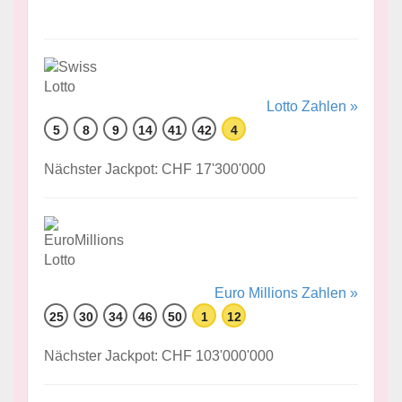
Lotto Zahlen »
5
8
9
14
41
42
4
Nächster Jackpot: CHF 17'300'000
Euro Millions Zahlen »
25
30
34
46
50
1
12
Nächster Jackpot: CHF 103'000'000