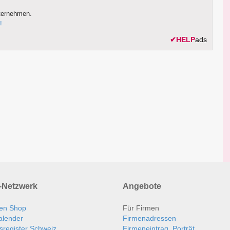
ternehmen.
!
✔
HELP
ads
Netzwerk
Angebote
en Shop
Für Firmen
alender
Firmenadressen
sregister Schweiz
Firmeneintrag, Porträt