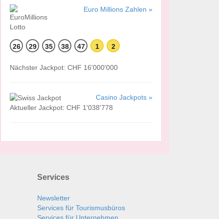
Euro Millions Zahlen »
26
29
35
38
47
1
2
Nächster Jackpot: CHF 16'000'000
Casino Jackpots »
Aktueller Jackpot: CHF 1'038'778
Services
Newsletter
Services für Tourismusbüros
Services für Unternehmen