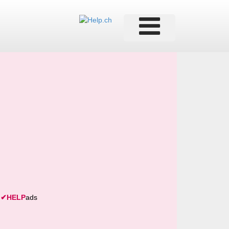
✔
HELP
ads