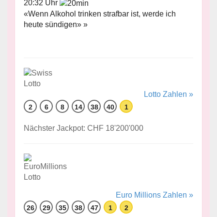
20:32 Uhr
«Wenn Alkohol trinken strafbar ist, werde ich
heute sündigen» »
Lotto Zahlen »
2
6
8
14
38
40
1
Nächster Jackpot: CHF 18'200'000
Euro Millions Zahlen »
26
29
35
38
47
1
2