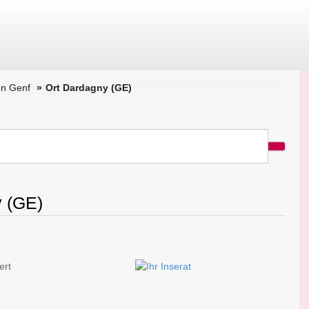
on Genf
Ort Dardagny (GE)
y (GE)