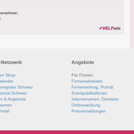
ternehmen.
!
✔
HELP
ads
Netzwerk
Angebote
en Shop
Für Firmen
alender
Firmenadressen
sregister Schweiz
Firmeneintrag, Porträt
portal Schweiz
Eventpublikationen
en & Angebote
Internetnamen, Domains
themen
Onlinewerbung
ortal
Pressemeldungen