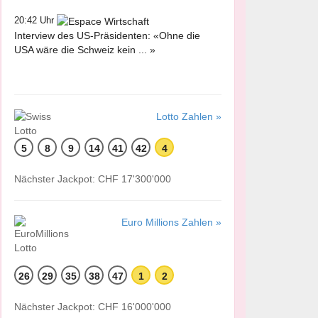
20:42 Uhr
Interview des US-Präsidenten: «Ohne die
USA wäre die Schweiz kein ... »
Lotto Zahlen »
5
8
9
14
41
42
4
Nächster Jackpot: CHF 17'300'000
Euro Millions Zahlen »
26
29
35
38
47
1
2
Nächster Jackpot: CHF 16'000'000