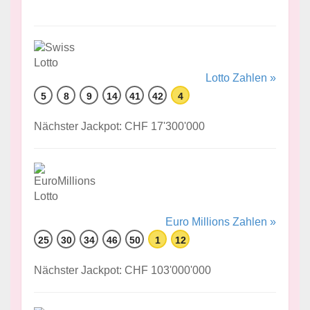
Lotto Zahlen »
5
8
9
14
41
42
4
Nächster Jackpot: CHF 17'300'000
Euro Millions Zahlen »
25
30
34
46
50
1
12
Nächster Jackpot: CHF 103'000'000