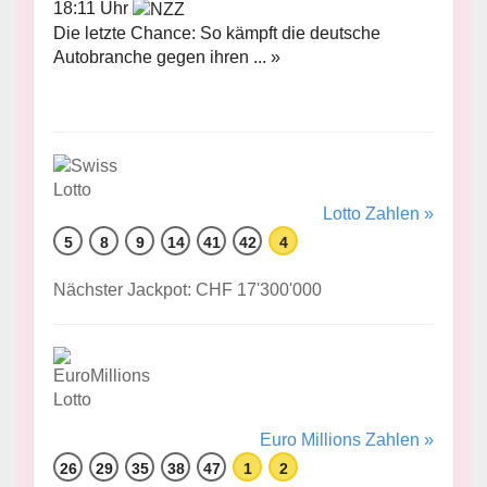
18:11 Uhr
Die letzte Chance: So kämpft die deutsche
Autobranche gegen ihren ... »
Lotto Zahlen »
5
8
9
14
41
42
4
Nächster Jackpot: CHF 17'300'000
Euro Millions Zahlen »
26
29
35
38
47
1
2