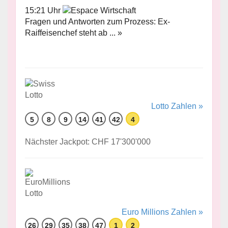
15:21 Uhr
Fragen und Antworten zum Prozess: Ex-
Raiffeisenchef steht ab ... »
Lotto Zahlen »
5
8
9
14
41
42
4
Nächster Jackpot: CHF 17'300'000
Euro Millions Zahlen »
26
29
35
38
47
1
2