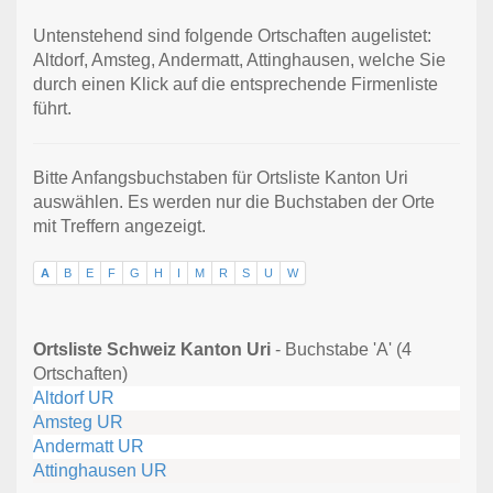
Untenstehend sind folgende Ortschaften augelistet:
Altdorf, Amsteg, Andermatt, Attinghausen, welche Sie
durch einen Klick auf die entsprechende Firmenliste
führt.
Bitte Anfangsbuchstaben für Ortsliste Kanton Uri
auswählen. Es werden nur die Buchstaben der Orte
mit Treffern angezeigt.
A
B
E
F
G
H
I
M
R
S
U
W
Ortsliste Schweiz Kanton Uri
- Buchstabe 'A' (4
Ortschaften)
Altdorf UR
Amsteg UR
Andermatt UR
Attinghausen UR