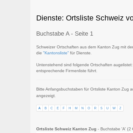
Dienste: Ortsliste Schweiz v
Buchstabe A - Seite 1
Schweizer Ortschaften aus dem Kanton Zug mit dem 
die
"Kantonsliste"
für Dienste.
Untenstehend sind folgende Ortschaften augelistet: 
entsprechende Firmenliste führt.
Bitte Anfangsbuchstaben für Ortsliste Kanton Zug 
angezeigt.
A
B
C
E
F
H
M
N
O
R
S
U
W
Z
Ortsliste Schweiz Kanton Zug
- Buchstabe 'A' (2 