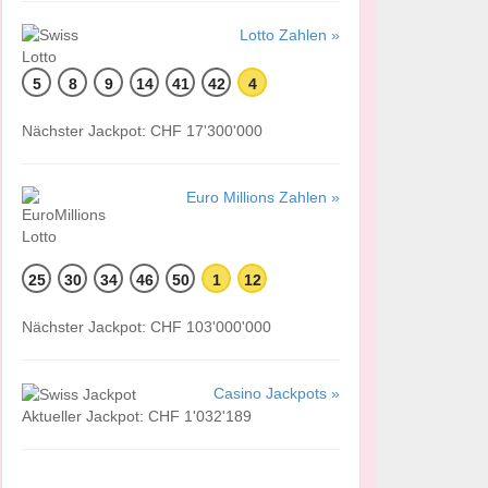
Lotto Zahlen »
5
8
9
14
41
42
4
Nächster Jackpot: CHF 17'300'000
Euro Millions Zahlen »
25
30
34
46
50
1
12
Nächster Jackpot: CHF 103'000'000
Casino Jackpots »
Aktueller Jackpot: CHF 1'032'189