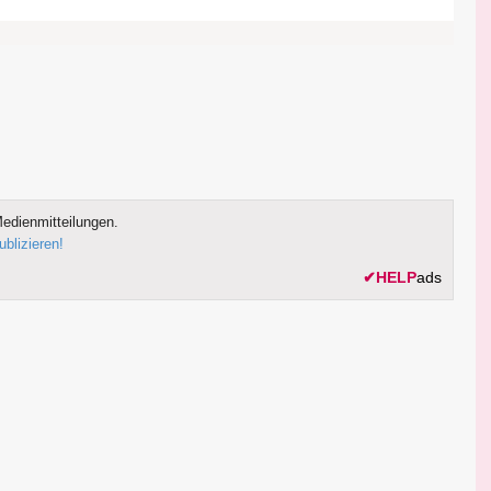
edienmitteilungen.
ublizieren!
✔
HELP
ads