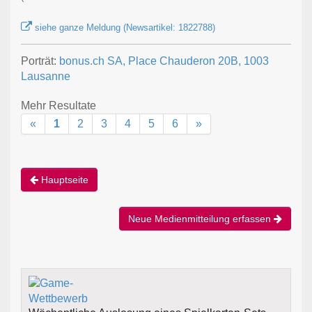
siehe ganze Meldung (Newsartikel: 1822788)
Porträt:
bonus.ch SA, Place Chauderon 20B, 1003
Lausanne
Mehr Resultate
«
1
2
3
4
5
6
»
Hauptseite
Neue Medienmitteilung erfassen