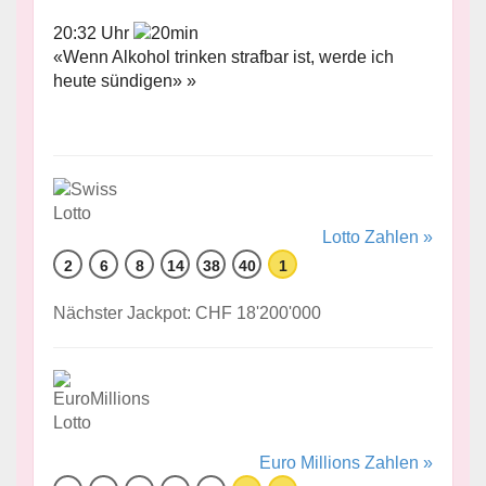
20:32 Uhr
«Wenn Alkohol trinken strafbar ist, werde ich
heute sündigen» »
Lotto Zahlen »
2
6
8
14
38
40
1
Nächster Jackpot: CHF 18'200'000
Euro Millions Zahlen »