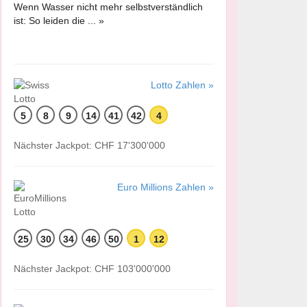
Wenn Wasser nicht mehr selbstverständlich
ist: So leiden die ... »
Lotto Zahlen »
5
8
9
14
41
42
4
Nächster Jackpot: CHF 17'300'000
Euro Millions Zahlen »
25
30
34
46
50
1
12
Nächster Jackpot: CHF 103'000'000