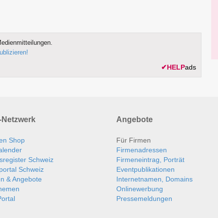
edienmitteilungen.
ublizieren!
✔
HELP
ads
Netzwerk
Angebote
en Shop
Für Firmen
alender
Firmenadressen
sregister Schweiz
Firmeneintrag, Porträt
portal Schweiz
Eventpublikationen
en & Angebote
Internetnamen, Domains
themen
Onlinewerbung
ortal
Pressemeldungen