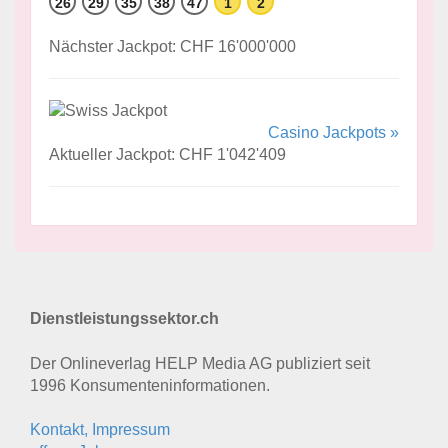
26
29
35
38
47
1
2
Nächster Jackpot: CHF 16'000'000
Casino Jackpots »
Aktueller Jackpot: CHF 1'042'409
Dienstleistungssektor.ch
Der Onlineverlag HELP Media AG publiziert seit
1996 Konsumenten­informationen.
Kontakt, Impressum