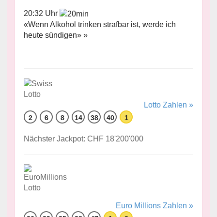
20:32 Uhr
«Wenn Alkohol trinken strafbar ist, werde ich
heute sündigen» »
Lotto Zahlen »
2
6
8
14
38
40
1
Nächster Jackpot: CHF 18'200'000
Euro Millions Zahlen »