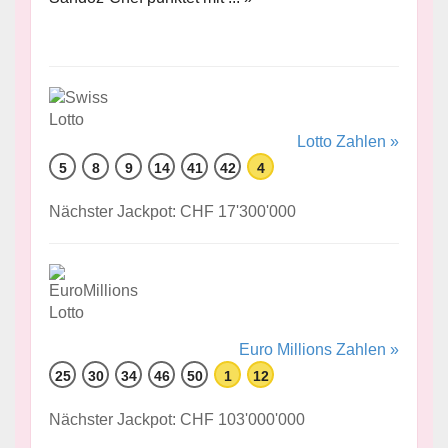
Lotto Zahlen »
5
8
9
14
41
42
4
Nächster Jackpot: CHF 17'300'000
Euro Millions Zahlen »
25
30
34
46
50
1
12
Nächster Jackpot: CHF 103'000'000