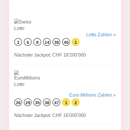
Lotto Zahlen »
2
6
8
14
38
40
1
Nächster Jackpot: CHF 18'200'000
Euro Millions Zahlen »
26
29
35
38
47
1
2
Nächster Jackpot: CHF 16'000'000