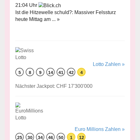
21:04 Uhr
Ist die Hitzewelle schuld?: Massiver Felssturz
heute Mittag am ... »
Lotto Zahlen »
5
8
9
14
41
42
4
Nächster Jackpot: CHF 17'300'000
Euro Millions Zahlen »
25
30
34
46
50
1
12