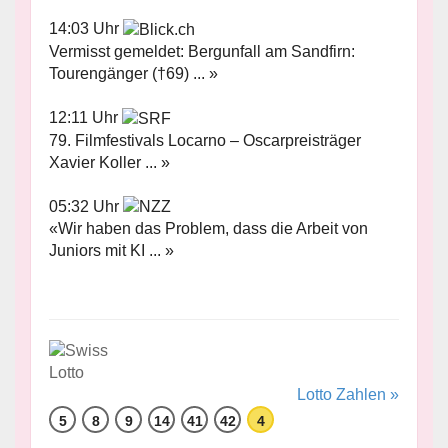
14:03 Uhr
Vermisst gemeldet: Bergunfall am Sandfirn:
Tourengänger (†69) ... »
12:11 Uhr
79. Filmfestivals Locarno – Oscarpreisträger
Xavier Koller ... »
05:32 Uhr
«Wir haben das Problem, dass die Arbeit von
Juniors mit KI ... »
Lotto Zahlen »
5
8
9
14
41
42
4