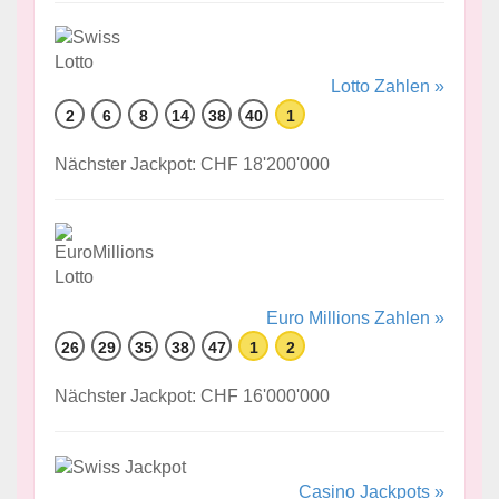
Lotto Zahlen »
2
6
8
14
38
40
1
Nächster Jackpot: CHF 18'200'000
Euro Millions Zahlen »
26
29
35
38
47
1
2
Nächster Jackpot: CHF 16'000'000
Casino Jackpots »