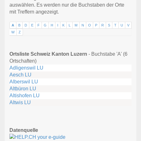
auswählen. Es werden nur die Buchstaben der Orte
mit Treffern angezeigt.
A
B
D
E
F
G
H
I
K
L
M
N
O
P
R
S
T
U
V
W
Z
Ortsliste Schweiz Kanton Luzern
- Buchstabe 'A' (6
Ortschaften)
Adligenswil LU
Aesch LU
Alberswil LU
Altbüron LU
Altishofen LU
Altwis LU
Datenquelle