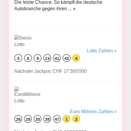
Die letzte Chance: So kämpft die deutsche
Autobranche gegen ihren ... »
Lotto Zahlen »
5
8
9
14
41
42
4
Nächster Jackpot: CHF 17'300'000
Euro Millions Zahlen »
26
29
35
38
47
1
2