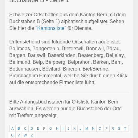
Buchstabe B - Seite 1
Schweizer Ortschaften aus dem Kanton Bern mit dem
Buchstaben B (Seite 1) alphatisch aufgelistet. Sehen
Sie hier die
"Kantonsliste"
für Dienste.
Untenstehend sind folgende Ortschaften augelistet:
Ballmoos, Bangerten b. Dieterswil, Bannwil, Bärau,
Bargen, Bäriswil, Bätterkinden, Beatenberg, Bellelay,
Bellmund, Belp, Belpberg, Belprahon, Berken, Bern,
Bettenhausen, Bévilard, Biberen, Biel/Bienne,
Biembach im Emmental, welche Sie durch einen Klick
auf die entsprechende Firmenliste führt.
Bitte Anfangsbuchstaben für Ortsliste Kanton Bern
auswählen. Es werden nur die Buchstaben der Orte
mit Treffern angezeigt.
A
B
C
D
E
F
G
H
I
J
K
L
M
N
O
P
R
S
T
U
V
W
Z