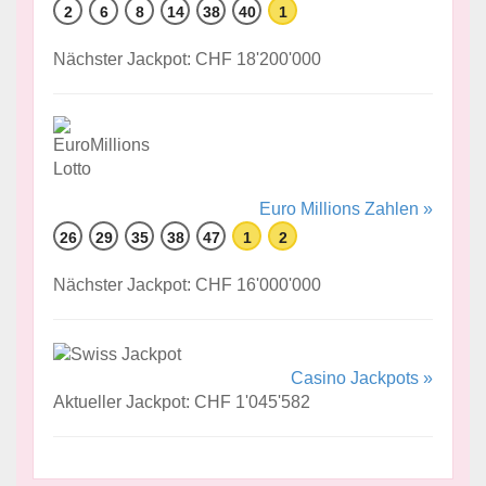
2
6
8
14
38
40
1
Nächster Jackpot: CHF 18'200'000
Euro Millions Zahlen »
26
29
35
38
47
1
2
Nächster Jackpot: CHF 16'000'000
Casino Jackpots »
Aktueller Jackpot: CHF 1'045'582