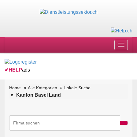
Toggle
navigat
✔
HELP
ads
Home
Alle Kategorien
Lokale Suche
Kanton Basel Land