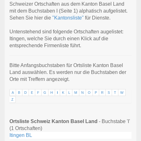
Schweizer Ortschaften aus dem Kanton Basel Land
mit dem Buchstaben I (Seite 1) alphatisch aufgelistet.
Sehen Sie hier die
"Kantonsliste"
für Dienste.
Untenstehend sind folgende Ortschaften augelistet:
Itingen, welche Sie durch einen Klick auf die
entsprechende Firmenliste führt.
Bitte Anfangsbuchstaben für Ortsliste Kanton Basel
Land auswählen. Es werden nur die Buchstaben der
Orte mit Treffern angezeigt.
A
B
D
E
F
G
H
I
K
L
M
N
O
P
R
S
T
W
Z
Ortsliste Schweiz Kanton Basel Land
- Buchstabe 'I'
(1 Ortschaften)
Itingen BL