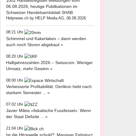
1002 Handelsregister-Meldungen vom
06.08.2026, heutige Publikationen im
Schweizer Handelsamtsblatt SHAB
Helpnews.ch by HELP Media AG, 06.08.2026
08:21 Uhr
Schimmel und Kakerlaken – dann werden
auch noch Storen abgebaut »
08:20 Uhr
Halbjahreszahlen 2026 – Swisscom: Weniger
Umsatz, mehr Gewinn »
08:00 Uhr
Verbesserte Profitabilität: Oerlikon hebt nach
starkem Semester ... »
07:02 Uhr
Javier Mileis «fiskalische Fussfessel»: Wenn
der Staat Defizite ... »
21:04 Uhr
Ist die Hitzewelle schuld?: Massiver Felssturz