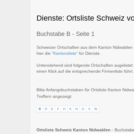
Dienste: Ortsliste Schweiz v
Buchstabe B - Seite 1
Schweizer Ortschaften aus dem Kanton Nidwalden mi
hier die
"Kantonsliste"
für Dienste.
Untenstehend sind folgende Ortschaften augelistet
einen Klick auf die entsprechende Firmenliste führt.
Bitte Anfangsbuchstaben für Ortsliste Kanton Nidw
Treffern angezeigt.
B
D
E
F
H
K
N
O
S
W
Ortsliste Schweiz Kanton Nidwalden
- Buchstabe 