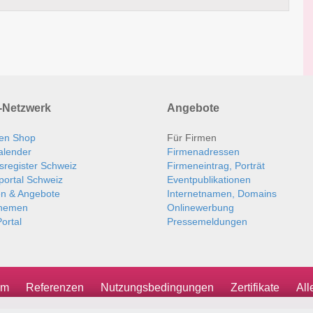
Netzwerk
Angebote
en Shop
Für Firmen
alender
Firmenadressen
sregister Schweiz
Firmeneintrag, Porträt
portal Schweiz
Eventpublikationen
en & Angebote
Internetnamen, Domains
themen
Onlinewerbung
ortal
Pressemeldungen
um
Referenzen
Nutzungsbedingungen
Zertifikate
Al