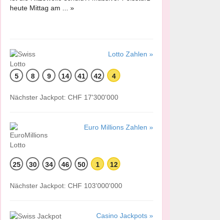
heute Mittag am ... »
Lotto Zahlen »
5
8
9
14
41
42
4
Nächster Jackpot: CHF 17'300'000
Euro Millions Zahlen »
25
30
34
46
50
1
12
Nächster Jackpot: CHF 103'000'000
Casino Jackpots »