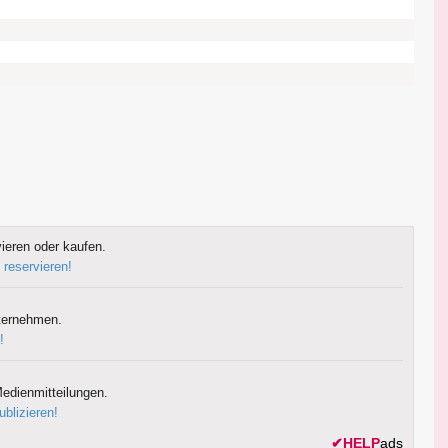
ieren oder kaufen.
 reservieren!
ternehmen.
!
edienmitteilungen.
ublizieren!
✔
HELP
ads