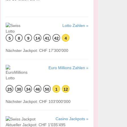
Lotto Zahlen »
5
8
9
14
41
42
4
Nächster Jackpot: CHF 17'300'000
Euro Millions Zahlen »
25
30
34
46
50
1
12
Nächster Jackpot: CHF 103'000'000
Casino Jackpots »
Aktueller Jackpot: CHF 1'035'495