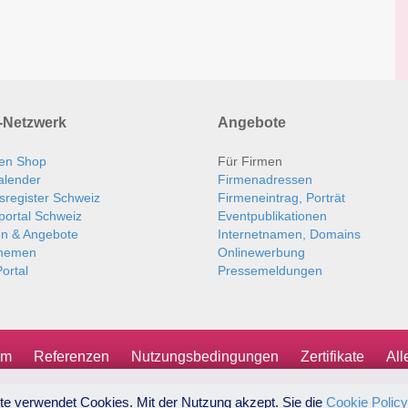
Netzwerk
Angebote
en Shop
Für Firmen
alender
Firmenadressen
sregister Schweiz
Firmeneintrag, Porträt
portal Schweiz
Eventpublikationen
en & Angebote
Internetnamen, Domains
themen
Onlinewerbung
ortal
Pressemeldungen
um
Referenzen
Nutzungsbedingungen
Zertifikate
Al
te verwendet Cookies. Mit der Nutzung akzept. Sie die
Cookie Policy