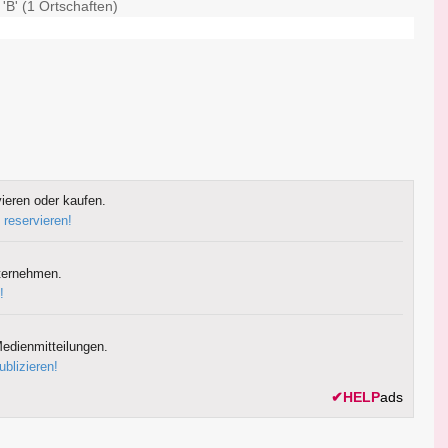
'B' (1 Ortschaften)
ieren oder kaufen.
 reservieren!
ternehmen.
!
edienmitteilungen.
ublizieren!
✔
HELP
ads