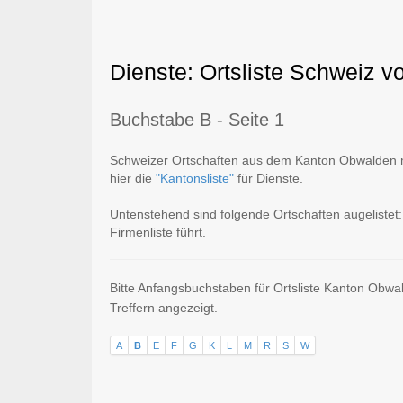
Dienste: Ortsliste Schweiz v
Buchstabe B - Seite 1
Schweizer Ortschaften aus dem Kanton Obwalden mi
hier die
"Kantonsliste"
für Dienste.
Untenstehend sind folgende Ortschaften augelistet:
Firmenliste führt.
Bitte Anfangsbuchstaben für Ortsliste Kanton Obwa
Treffern angezeigt.
A
B
E
F
G
K
L
M
R
S
W