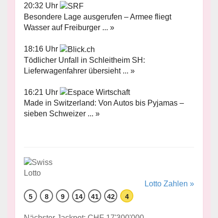
20:32 Uhr
Besondere Lage ausgerufen – Armee fliegt
Wasser auf Freiburger ... »
18:16 Uhr
Tödlicher Unfall in Schleitheim SH:
Lieferwagenfahrer übersieht ... »
16:21 Uhr
Made in Switzerland: Von Autos bis Pyjamas –
sieben Schweizer ... »
Lotto Zahlen »
5
8
9
14
41
42
4
Nächster Jackpot: CHF 17'300'000