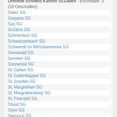
Ortsliste Schweiz Kanton St.Gallen
- Buchstabe 'S'
(19 Ortschaften)
Salez SG
Sargans SG
Sax SG
Schänis SG
Schmerikon SG
Schwarzenbach SG
Schwendi im Weisstannental SG
Sennwald SG
Sevelen SG
Sonnental SG
St. Gallen SG
St. Gallenkappel SG
St. Josefen SG
St. Margrethen SG
St. Margrethenberg SG
St. Peterzell SG
Staad SG
Stein SG
Steinach SG