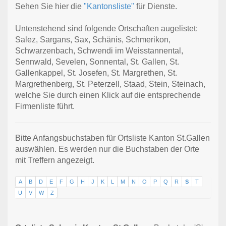
Sehen Sie hier die
"Kantonsliste"
für Dienste.
Untenstehend sind folgende Ortschaften augelistet:
Salez, Sargans, Sax, Schänis, Schmerikon,
Schwarzenbach, Schwendi im Weisstannental,
Sennwald, Sevelen, Sonnental, St. Gallen, St.
Gallenkappel, St. Josefen, St. Margrethen, St.
Margrethenberg, St. Peterzell, Staad, Stein, Steinach,
welche Sie durch einen Klick auf die entsprechende
Firmenliste führt.
Bitte Anfangsbuchstaben für Ortsliste Kanton St.Gallen
auswählen. Es werden nur die Buchstaben der Orte
mit Treffern angezeigt.
A
B
D
E
F
G
H
J
K
L
M
N
O
P
Q
R
S
T
U
V
W
Z