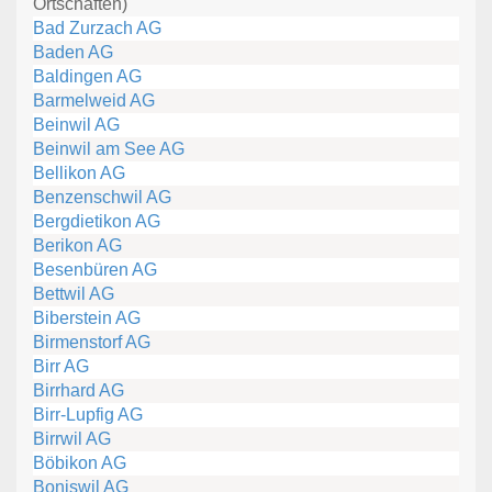
Ortschaften)
Bad Zurzach AG
Baden AG
Baldingen AG
Barmelweid AG
Beinwil AG
Beinwil am See AG
Bellikon AG
Benzenschwil AG
Bergdietikon AG
Berikon AG
Besenbüren AG
Bettwil AG
Biberstein AG
Birmenstorf AG
Birr AG
Birrhard AG
Birr-Lupfig AG
Birrwil AG
Böbikon AG
Boniswil AG