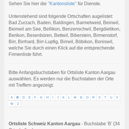
Sehen Sie hier die
"Kantonsliste"
für Dienste.
Untenstehend sind folgende Ortschaften augelistet:
Bad Zurzach, Baden, Baldingen, Barmelweid, Beinwil,
Beinwil am See, Bellikon, Benzenschwil, Bergdietikon,
Berikon, Besenbüren, Bettwil, Biberstein, Birmenstorf,
Birr, Birrhard, Birr-Lupfig, Birrwil, Böbikon, Boniswil,
welche Sie durch einen Klick auf die entsprechende
Firmenliste führt.
Bitte Anfangsbuchstaben für Ortsliste Kanton Aargau
auswählen. Es werden nur die Buchstaben der Orte
mit Treffern angezeigt.
A
B
D
E
F
G
H
I
J
K
L
M
N
O
R
S
T
U
V
W
Z
Ortsliste Schweiz Kanton Aargau
- Buchstabe 'B' (34