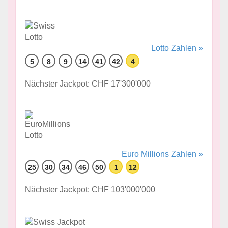
Lotto Zahlen »
5
8
9
14
41
42
4
Nächster Jackpot: CHF 17'300'000
Euro Millions Zahlen »
25
30
34
46
50
1
12
Nächster Jackpot: CHF 103'000'000