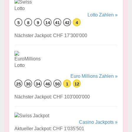
Lotto Zahlen »
5
8
9
14
41
42
4
Nächster Jackpot: CHF 17'300'000
Euro Millions Zahlen »
25
30
34
46
50
1
12
Nächster Jackpot: CHF 103'000'000
Casino Jackpots »
Aktueller Jackpot: CHF 1'035'501