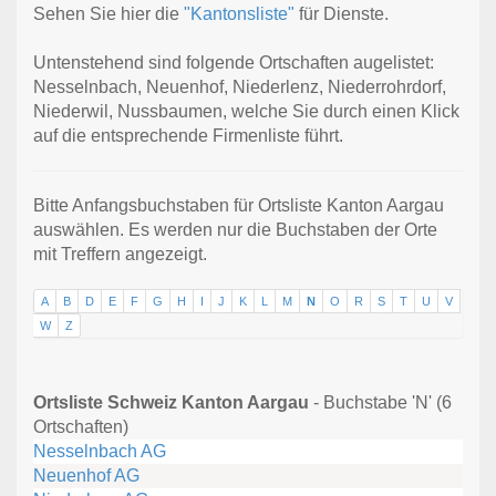
Sehen Sie hier die
"Kantonsliste"
für Dienste.
Untenstehend sind folgende Ortschaften augelistet:
Nesselnbach, Neuenhof, Niederlenz, Niederrohrdorf,
Niederwil, Nussbaumen, welche Sie durch einen Klick
auf die entsprechende Firmenliste führt.
Bitte Anfangsbuchstaben für Ortsliste Kanton Aargau
auswählen. Es werden nur die Buchstaben der Orte
mit Treffern angezeigt.
A
B
D
E
F
G
H
I
J
K
L
M
N
O
R
S
T
U
V
W
Z
Ortsliste Schweiz Kanton Aargau
- Buchstabe 'N' (6
Ortschaften)
Nesselnbach AG
Neuenhof AG