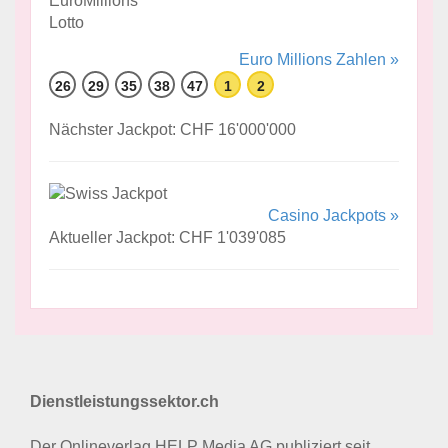
Euro Millions Zahlen »
26
29
35
38
47
1
2
Nächster Jackpot: CHF 16'000'000
Casino Jackpots »
Aktueller Jackpot: CHF 1'039'085
Dienstleistungssektor.ch
Der Onlineverlag HELP Media AG publiziert seit