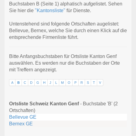
Buchstaben B (Seite 1) alphatisch aufgelistet. Sehen
Sie hier die
"Kantonsliste"
für Dienste.
Untenstehend sind folgende Ortschaften augelistet:
Bellevue, Bernex, welche Sie durch einen Klick auf die
entsprechende Firmenliste führt.
Bitte Anfangsbuchstaben für Ortsliste Kanton Genf
auswählen. Es werden nur die Buchstaben der Orte
mit Treffern angezeigt.
A
B
C
D
G
H
J
L
M
O
P
R
S
T
V
Ortsliste Schweiz Kanton Genf
- Buchstabe 'B' (2
Ortschaften)
Bellevue GE
Bernex GE