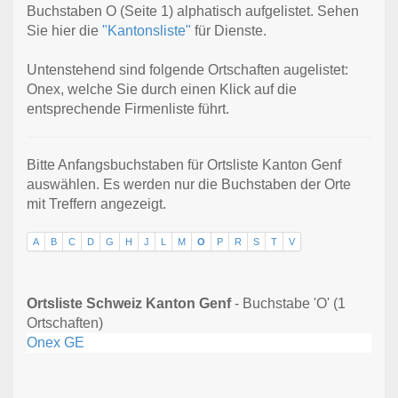
Buchstaben O (Seite 1) alphatisch aufgelistet. Sehen
Sie hier die
"Kantonsliste"
für Dienste.
Untenstehend sind folgende Ortschaften augelistet:
Onex, welche Sie durch einen Klick auf die
entsprechende Firmenliste führt.
Bitte Anfangsbuchstaben für Ortsliste Kanton Genf
auswählen. Es werden nur die Buchstaben der Orte
mit Treffern angezeigt.
A
B
C
D
G
H
J
L
M
O
P
R
S
T
V
Ortsliste Schweiz Kanton Genf
- Buchstabe 'O' (1
Ortschaften)
Onex GE