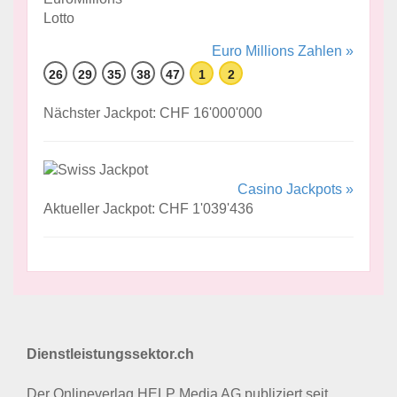
Euro Millions Zahlen »
26
29
35
38
47
1
2
Nächster Jackpot: CHF 16'000'000
Casino Jackpots »
Aktueller Jackpot: CHF 1'039'436
Dienstleistungssektor.ch
Der Onlineverlag HELP Media AG publiziert seit