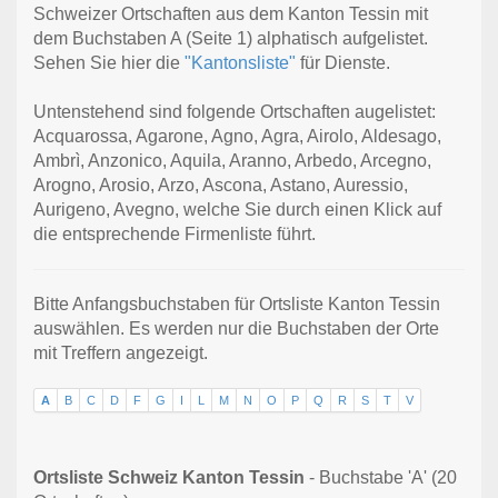
Schweizer Ortschaften aus dem Kanton Tessin mit
dem Buchstaben A (Seite 1) alphatisch aufgelistet.
Sehen Sie hier die
"Kantonsliste"
für Dienste.
Untenstehend sind folgende Ortschaften augelistet:
Acquarossa, Agarone, Agno, Agra, Airolo, Aldesago,
Ambrì, Anzonico, Aquila, Aranno, Arbedo, Arcegno,
Arogno, Arosio, Arzo, Ascona, Astano, Auressio,
Aurigeno, Avegno, welche Sie durch einen Klick auf
die entsprechende Firmenliste führt.
Bitte Anfangsbuchstaben für Ortsliste Kanton Tessin
auswählen. Es werden nur die Buchstaben der Orte
mit Treffern angezeigt.
A
B
C
D
F
G
I
L
M
N
O
P
Q
R
S
T
V
Ortsliste Schweiz Kanton Tessin
- Buchstabe 'A' (20