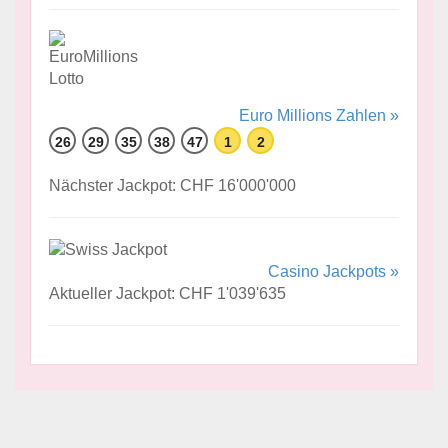
Euro Millions Zahlen »
26
29
35
38
47
1
2
Nächster Jackpot: CHF 16'000'000
Casino Jackpots »
Aktueller Jackpot: CHF 1'039'635