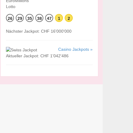
26
29
35
38
47
1
2
Nächster Jackpot: CHF 16'000'000
Casino Jackpots »
Aktueller Jackpot: CHF 1'042'486