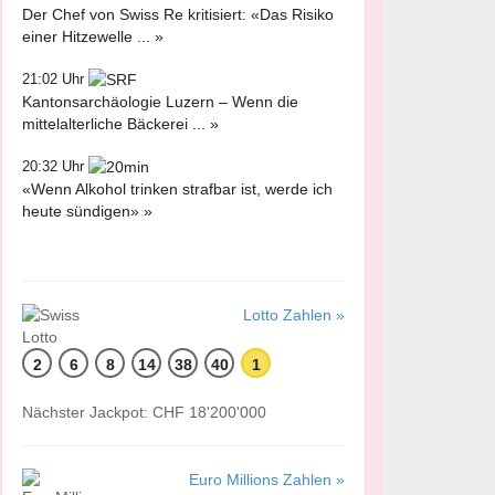
Der Chef von Swiss Re kritisiert: «Das Risiko
einer Hitzewelle ... »
21:02 Uhr
Kantonsarchäologie Luzern – Wenn die
mittelalterliche Bäckerei ... »
20:32 Uhr
«Wenn Alkohol trinken strafbar ist, werde ich
heute sündigen» »
Lotto Zahlen »
2
6
8
14
38
40
1
Nächster Jackpot: CHF 18'200'000
Euro Millions Zahlen »