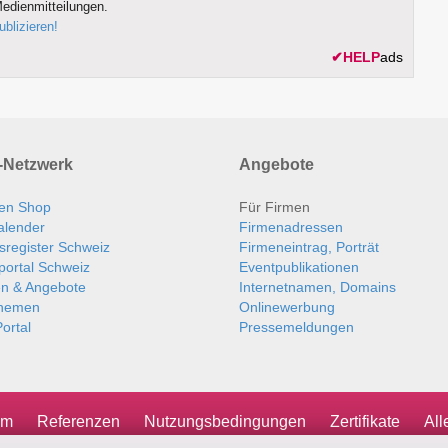
edienmitteilungen.
ublizieren!
✔
HELP
ads
Netzwerk
Angebote
en Shop
Für Firmen
alender
Firmenadressen
sregister Schweiz
Firmeneintrag, Porträt
portal Schweiz
Eventpublikationen
en & Angebote
Internetnamen, Domains
themen
Onlinewerbung
ortal
Pressemeldungen
um
Referenzen
Nutzungsbedingungen
Zertifikate
Al