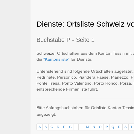
Dienste: Ortsliste Schweiz v
Buchstabe P - Seite 1
Schweizer Ortschaften aus dem Kanton Tessin mit d
die
"Kantonsliste"
für Dienste.
Untenstehend sind folgende Ortschaften augelistet
Pedrinate, Personico, Piandera Paese, Pianezzo, P
Ponte Tresa, Ponto Valentino, Porto Ronco, Porza, P
entsprechende Firmenliste führt.
Bitte Anfangsbuchstaben für Ortsliste Kanton Tessi
angezeigt.
A
B
C
D
F
G
I
L
M
N
O
P
Q
R
S
T