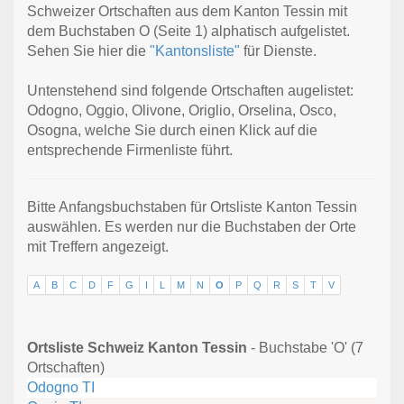
Schweizer Ortschaften aus dem Kanton Tessin mit
dem Buchstaben O (Seite 1) alphatisch aufgelistet.
Sehen Sie hier die
"Kantonsliste"
für Dienste.
Untenstehend sind folgende Ortschaften augelistet:
Odogno, Oggio, Olivone, Origlio, Orselina, Osco,
Osogna, welche Sie durch einen Klick auf die
entsprechende Firmenliste führt.
Bitte Anfangsbuchstaben für Ortsliste Kanton Tessin
auswählen. Es werden nur die Buchstaben der Orte
mit Treffern angezeigt.
A
B
C
D
F
G
I
L
M
N
O
P
Q
R
S
T
V
Ortsliste Schweiz Kanton Tessin
- Buchstabe 'O' (7
Ortschaften)
Odogno TI