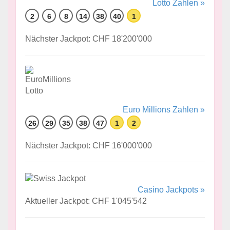
Lotto Zahlen »
2
6
8
14
38
40
1
Nächster Jackpot: CHF 18'200'000
Euro Millions Zahlen »
26
29
35
38
47
1
2
Nächster Jackpot: CHF 16'000'000
Casino Jackpots »
Aktueller Jackpot: CHF 1'045'542