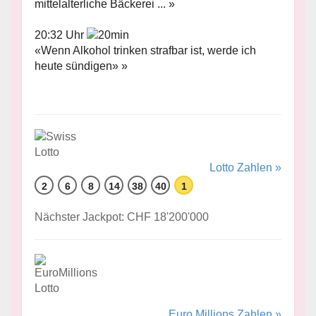
mittelalterliche Bäckerei ... »
20:32 Uhr
«Wenn Alkohol trinken strafbar ist, werde ich
heute sündigen» »
Lotto Zahlen »
2
6
8
14
38
40
1
Nächster Jackpot: CHF 18'200'000
Euro Millions Zahlen »