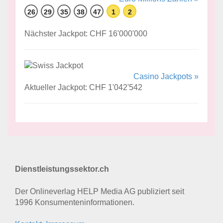
26
29
35
38
47
1
2
Nächster Jackpot: CHF 16'000'000
Casino Jackpots »
Aktueller Jackpot: CHF 1'042'542
Dienstleistungssektor.ch
Der Onlineverlag HELP Media AG publiziert seit
1996 Konsumenten­informationen.