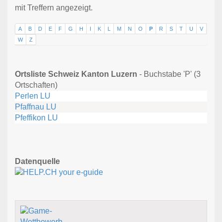
mit Treffern angezeigt.
A
B
D
E
F
G
H
I
K
L
M
N
O
P
R
S
T
U
V
W
Z
Ortsliste Schweiz Kanton Luzern
- Buchstabe 'P' (3
Ortschaften)
Perlen LU
Pfaffnau LU
Pfeffikon LU
Datenquelle