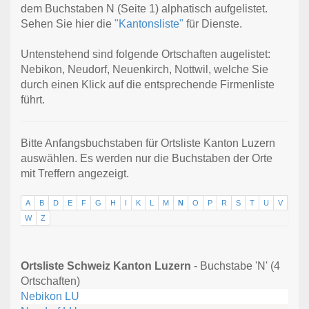
dem Buchstaben N (Seite 1) alphatisch aufgelistet.
Sehen Sie hier die
"Kantonsliste"
für Dienste.
Untenstehend sind folgende Ortschaften augelistet:
Nebikon, Neudorf, Neuenkirch, Nottwil, welche Sie
durch einen Klick auf die entsprechende Firmenliste
führt.
Bitte Anfangsbuchstaben für Ortsliste Kanton Luzern
auswählen. Es werden nur die Buchstaben der Orte
mit Treffern angezeigt.
A
B
D
E
F
G
H
I
K
L
M
N
O
P
R
S
T
U
V
W
Z
Ortsliste Schweiz Kanton Luzern
- Buchstabe 'N' (4
Ortschaften)
Nebikon LU