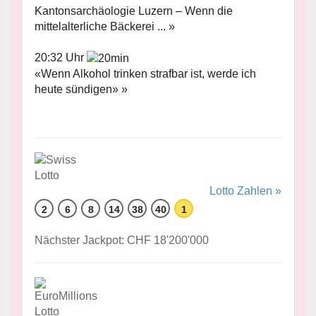
Kantonsarchäologie Luzern – Wenn die
mittelalterliche Bäckerei ... »
20:32 Uhr
«Wenn Alkohol trinken strafbar ist, werde ich
heute sündigen» »
Lotto Zahlen »
2
6
8
14
38
40
1
Nächster Jackpot: CHF 18'200'000