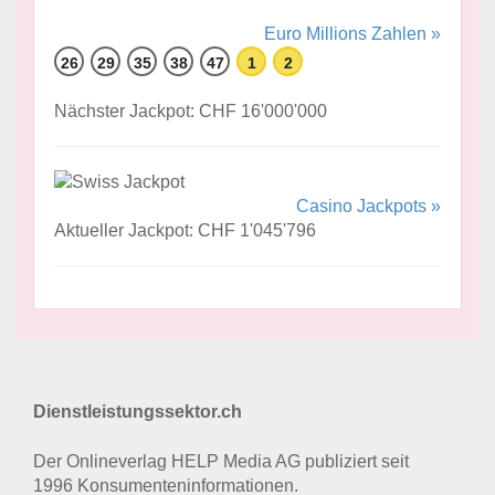
Euro Millions Zahlen »
26
29
35
38
47
1
2
Nächster Jackpot: CHF 16'000'000
Casino Jackpots »
Aktueller Jackpot: CHF 1'045'796
Dienstleistungssektor.ch
Der Onlineverlag HELP Media AG publiziert seit
1996 Konsumenten­informationen.