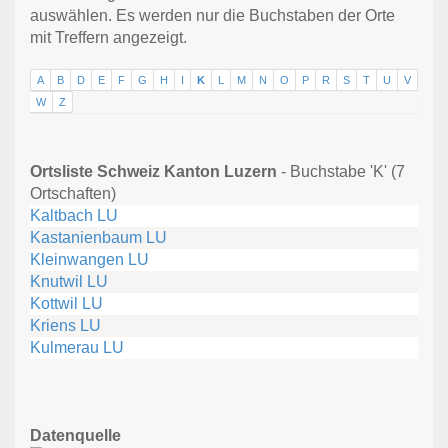
auswählen. Es werden nur die Buchstaben der Orte
mit Treffern angezeigt.
A
B
D
E
F
G
H
I
K
L
M
N
O
P
R
S
T
U
V
W
Z
Ortsliste Schweiz Kanton Luzern
- Buchstabe 'K' (7
Ortschaften)
Kaltbach LU
Kastanienbaum LU
Kleinwangen LU
Knutwil LU
Kottwil LU
Kriens LU
Kulmerau LU
Datenquelle