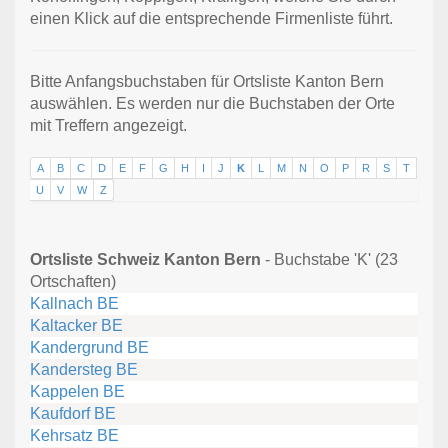
einen Klick auf die entsprechende Firmenliste führt.
Bitte Anfangsbuchstaben für Ortsliste Kanton Bern
auswählen. Es werden nur die Buchstaben der Orte
mit Treffern angezeigt.
A
B
C
D
E
F
G
H
I
J
K
L
M
N
O
P
R
S
T
U
V
W
Z
Ortsliste Schweiz Kanton Bern
- Buchstabe 'K' (23
Ortschaften)
Kallnach BE
Kaltacker BE
Kandergrund BE
Kandersteg BE
Kappelen BE
Kaufdorf BE
Kehrsatz BE