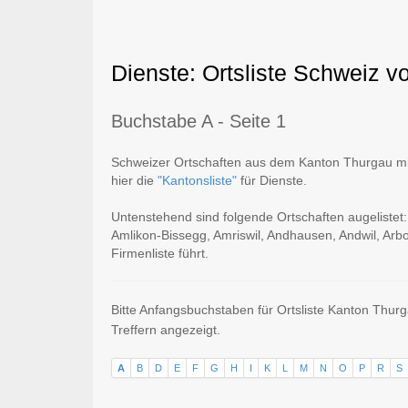
Dienste: Ortsliste Schweiz v
Buchstabe A - Seite 1
Schweizer Ortschaften aus dem Kanton Thurgau mit 
hier die
"Kantonsliste"
für Dienste.
Untenstehend sind folgende Ortschaften augelistet: 
Amlikon-Bissegg, Amriswil, Andhausen, Andwil, Arbo
Firmenliste führt.
Bitte Anfangsbuchstaben für Ortsliste Kanton Thur
Treffern angezeigt.
A
B
D
E
F
G
H
I
K
L
M
N
O
P
R
S