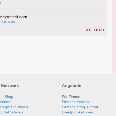
!
edienmitteilungen.
ublizieren!
✔
HELP
ads
Netzwerk
Angebote
en Shop
Für Firmen
alender
Firmenadressen
sregister Schweiz
Firmeneintrag, Porträt
portal Schweiz
Eventpublikationen