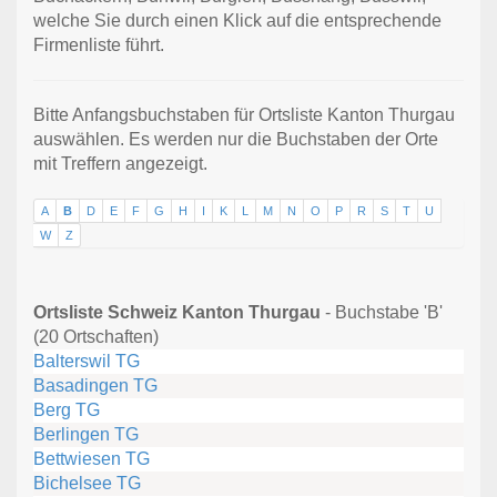
welche Sie durch einen Klick auf die entsprechende
Firmenliste führt.
Bitte Anfangsbuchstaben für Ortsliste Kanton Thurgau
auswählen. Es werden nur die Buchstaben der Orte
mit Treffern angezeigt.
A
B
D
E
F
G
H
I
K
L
M
N
O
P
R
S
T
U
W
Z
Ortsliste Schweiz Kanton Thurgau
- Buchstabe 'B'
(20 Ortschaften)
Balterswil TG
Basadingen TG
Berg TG
Berlingen TG
Bettwiesen TG
Bichelsee TG