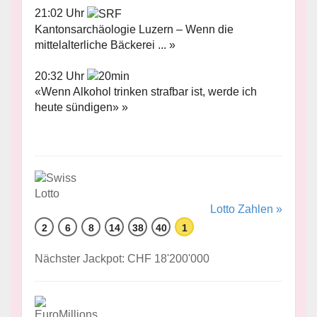
21:02 Uhr
Kantonsarchäologie Luzern – Wenn die
mittelalterliche Bäckerei ... »
20:32 Uhr
«Wenn Alkohol trinken strafbar ist, werde ich
heute sündigen» »
Lotto Zahlen »
2
6
8
14
38
40
1
Nächster Jackpot: CHF 18'200'000