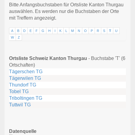
Bitte Anfangsbuchstaben für Ortsliste Kanton Thurgau
auswählen. Es werden nur die Buchstaben der Orte
mit Treffern angezeigt.
A
B
D
E
F
G
H
I
K
L
M
N
O
P
R
S
T
U
W
Z
Ortsliste Schweiz Kanton Thurgau
- Buchstabe 'T' (6
Ortschaften)
Tägerschen TG
Tägerwilen TG
Thundorf TG
Tobel TG
Triboltingen TG
Tuttwil TG
Datenquelle