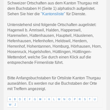
Schweizer Ortschaften aus dem Kanton Thurgau mit
dem Buchstaben H (Seite 1) alphatisch aufgelistet.
Sehen Sie hier die
"Kantonsliste"
für Dienste.
Untenstehend sind folgende Ortschaften augelistet:
Hagenwil b. Amriswil, Halden, Happerswil,
Harenwilen, Hattenhausen, Hauptwil, Häuslenen,
Hefenhausen, Hefenhofen, Heldswil, Herdern,
Herrenhof, Hohentannen, Homburg, Hörhausen, Horn,
Hosenruck, Hugelshofen, Hüttlingen, Hüttlingen-
Mettendorf, welche Sie durch einen Klick auf die
entsprechende Firmenliste führt.
Bitte Anfangsbuchstaben für Ortsliste Kanton Thurgau
auswählen. Es werden nur die Buchstaben der Orte
mit Treffern angezeigt.
A
B
D
E
F
G
H
I
K
L
M
N
O
P
R
S
T
U
W
Z